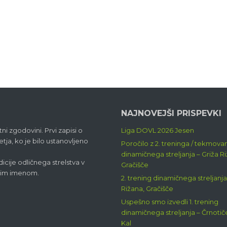
NAJNOVEJŠI PRISPEVKI
ni zgodovini. Prvi zapisi o
Liga DOVL 2026 Jesen
etja, ko je bilo ustanovljeno
Poročilo z 2. treninga / tekmova
dinamičnega streljanja – Griža R
cije odličnega strelstva v
Gračišče
akim imenom.
2. trening dinamičnega streljanja
Rižana, Gračišče
Uspešno smo izvedli 1. trening
dinamičnega streljanja – Črnotiče
Kal