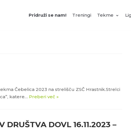
Pridruži se nam!
Treningi
Tekme
Li
a tekma Čebelica 2023 na strelišču ZSČ Hrastnik.Strelci
ica”, katere…
Preberi več »
 DRUŠTVA DOVL 16.11.2023 –