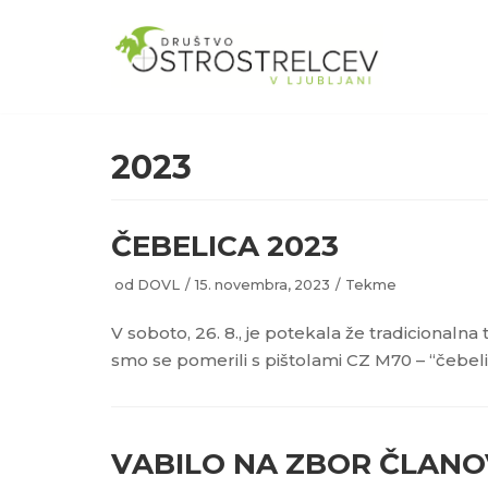
Skoči
na
vsebino
2023
ČEBELICA 2023
od
DOVL
15. novembra, 2023
Tekme
V soboto, 26. 8., je potekala že tradicionaln
smo se pomerili s pištolami CZ M70 – “čebel
VABILO NA ZBOR ČLANOV