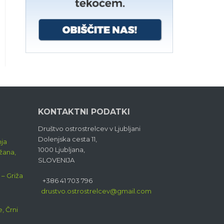
KONTAKTNI PODATKI
Društvo ostrostrelcev v Ljubljani
Dolenjska cesta 11,
nja
1000 Ljubljana,
ižana,
SLOVENIJA
 – Griža
+386 41 703 796
drustvo.ostrostrelcev@gmail.com
, Črni