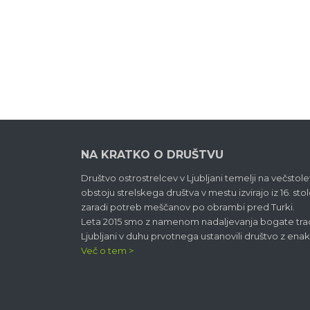
NA KRATKO O DRUŠTVU
Društvo ostrostrelcev v Ljubljani temelji na večstolet
obstoju strelskega društva v mestu izvirajo iz 16. stol
zaradi potreb meščanov po obrambi pred Turki.
Leta 2015 smo z namenom nadaljevanja bogate tradi
Ljubljani v duhu prvotnega ustanovili društvo z en
Več o tem >