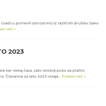
j Gradcu pomerili ostrostrelci iz različnih društev (tako
eri več »
TO 2023
a kar nekaj časa, zato letošnji poziv za plačilo
no. Članarina za leto 2023 ostaja…
Preberi več »