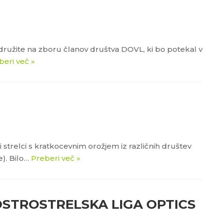
idružite na zboru članov društva DOVL, ki bo potekal v
beri več »
i strelci s kratkocevnim orožjem iz različnih društev
e). Bilo…
Preberi več »
OSTROSTRELSKA LIGA OPTICS