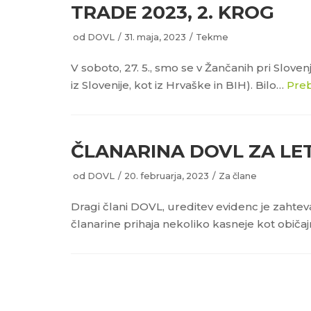
TRADE 2023, 2. KROG
od
DOVL
31. maja, 2023
Tekme
V soboto, 27. 5., smo se v Žančanih pri Sloven
iz Slovenije, kot iz Hrvaške in BIH). Bilo…
Preb
ČLANARINA DOVL ZA LE
od
DOVL
20. februarja, 2023
Za člane
Dragi člani DOVL, ureditev evidenc je zahteval
članarine prihaja nekoliko kasneje kot običaj