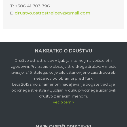
T: +386 41 703 796
E:
drustvo.ostrostrelcev@gmail.com
NA KRATKO O DRUŠTVU
Društvo ostrostrelcev v Ljubljani temelji na večstoletni
zgodovini. Prvi zapisi o obstoju strelskega društva v mestu
izvirajo iz 16. stoletja, ko je bilo ustanovljeno zaradi potreb
meščanov po obrambi pred Turki.
Leta 2015 smo z namenom nadaljevanja bogate tradicije
odličnega strelstva v Ljubljani v duhu prvotnega ustanovili
društvo z enakim imenom.
Več o tem >
NAJNOVEJŠI PRISPEVKI