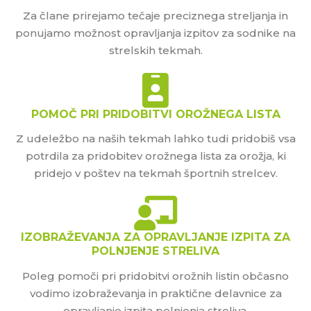
Za člane prirejamo tečaje preciznega streljanja in
ponujamo možnost opravljanja izpitov za sodnike na
strelskih tekmah.
POMOČ PRI PRIDOBITVI OROŽNEGA LISTA
Z udeležbo na naših tekmah lahko tudi pridobiš vsa
potrdila za pridobitev orožnega lista za orožja, ki
pridejo v poštev na tekmah športnih strelcev.
IZOBRAŽEVANJA ZA OPRAVLJANJE IZPITA ZA
POLNJENJE STRELIVA
Poleg pomoči pri pridobitvi orožnih listin občasno
vodimo izobraževanja in praktične delavnice za
opravljanje izpita polnjenja streliva.