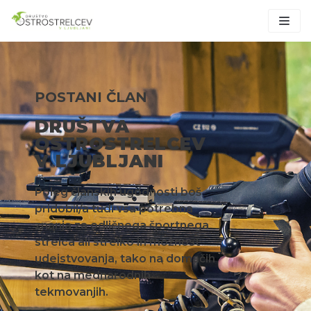
Skoči
na
vsebino
POSTANI ČLAN
DRUŠTVA
OSTROSTRELCEV
V LJUBLJANI
Poleg članskih ugodnosti boš
pridobil/a tudi vsa potrebna
znanja za odličnega športnega
strelca ali strelko in možnost
udejstvovanja, tako na domačih
kot na mednarodnih
tekmovanjih.