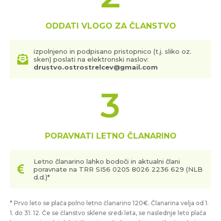
ODDATI VLOGO ZA ČLANSTVO
izpolnjeno in podpisano pristopnico (t.j. sliko oz.
sken) poslati na elektronski naslov:
drustvo.ostrostrelcev@gmail.com
3
PORAVNATI LETNO ČLANARINO
Letno članarino lahko bodoči in aktualni člani
poravnate na TRR SI56 0205 8026 2236 629 (NLB
d.d.)*
* Prvo leto se plača polno letno članarino 120€. Članarina velja od 1.
1. do 31. 12. Če se članstvo sklene sredi leta, se naslednje leto plača